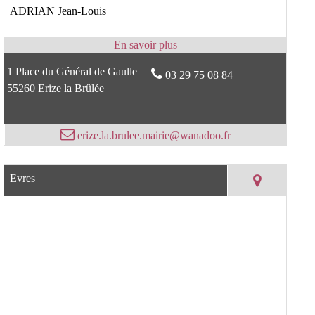
ADRIAN Jean-Louis
1 Place du Général de Gaulle
03 29 75 08 84
55260 Erize la Brûlée
erize.la.brulee.mairie@wanadoo.fr
Evres